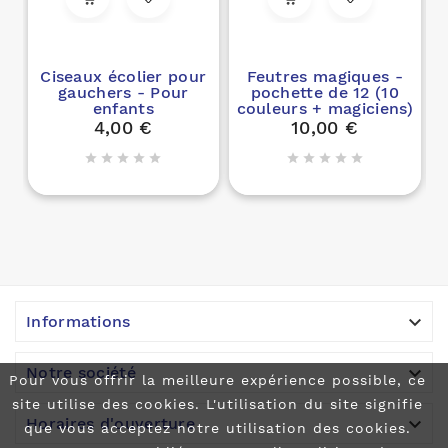
Ciseaux écolier pour
Feutres magiques -
gauchers - Pour
pochette de 12 (10
p
enfants
couleurs + magiciens)
4,00 €
10,00 €











Informations

Notre société
Pour vous offrir la meilleure expérience possible, ce
site utilise des cookies. L'utilisation du site signifie

Horaires d'ouverture
que vous acceptez notre utilisation des cookies.