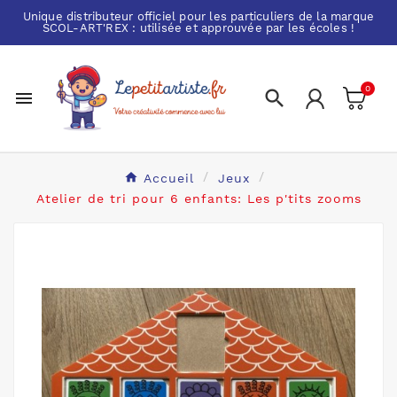
Unique distributeur officiel pour les particuliers de la marque
SCOL-ART'REX
: utilisée et approuvée par les écoles !
0


Accueil
Jeux
Atelier de tri pour 6 enfants: Les p'tits zooms