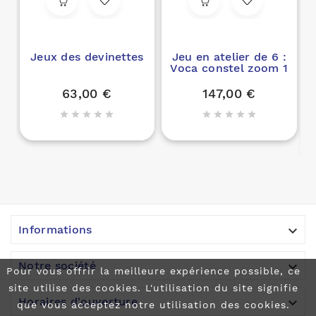
Jeux des devinettes
Jeu en atelier de 6 :
Voca constel zoom 1
63,00 €
147,00 €











Informations

Notre société
Pour vous offrir la meilleure expérience possible, ce
site utilise des cookies. L'utilisation du site signifie

Horaires d'ouverture
que vous acceptez notre utilisation des cookies.